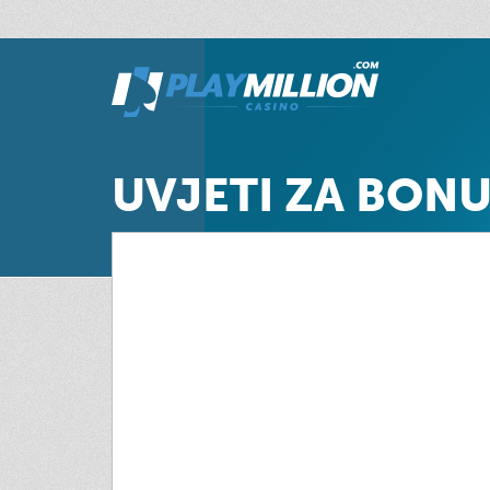
UVJETI ZA BON