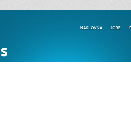
NASLOVNA
IGRE
US