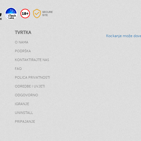
TVRTKA
Kockanje može doves
O NAMA
PODRŠKA
KONTAKTIRAJTE NAS
FAQ
POLICA PRIVATNOSTI
ODREDBE I UVJETI
ODGOVORNO
IGRANJE
UNINSTALL
PRIPAJANJE