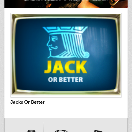
Jacks Or Better
Ace