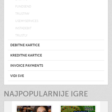
FUNDSEND
TRUSTPAY
USEMYSERVICES
INSTADEBIT
TRUSTLY
DEBITNE KARTICE
KREDITNE KARTICE
INVOICE PAYMENTS
VIDI SVE
NAJPOPULARNIJE IGRE