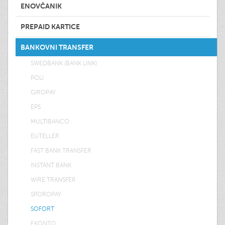
ENOVČANIK
PREPAID KARTICE
BANKOVNI TRANSFER
SWEDBANK (BANK LINK)
POLI
GIROPAY
EPS
MULTIBANCO
EUTELLER
FAST BANK TRANSFER
INSTANT BANK
WIRE TRANSFER
SPOROPAY
SOFORT
EKONTO